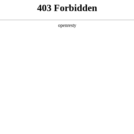
产品及服务
行业解决方案
合作伙伴
投资者关系
，深入解读AI for Process思考及实践
2026 / 04 / 30
福州成功举办。本届峰会以“加快数智技术创新发展，深入推进数字中国建设”
展。
度参与此次峰会，在多个论坛分享以“AI for Process”为核心的